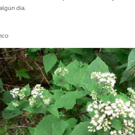
 algún día.
nco