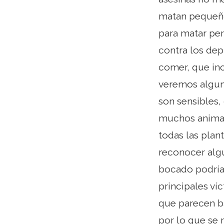
matan pequeños
para matar per
contra los de
comer, que inc
veremos alguna
son sensibles,
muchos animal
todas las plan
reconocer algu
bocado podría 
principales ví
que parecen ba
por lo que se 