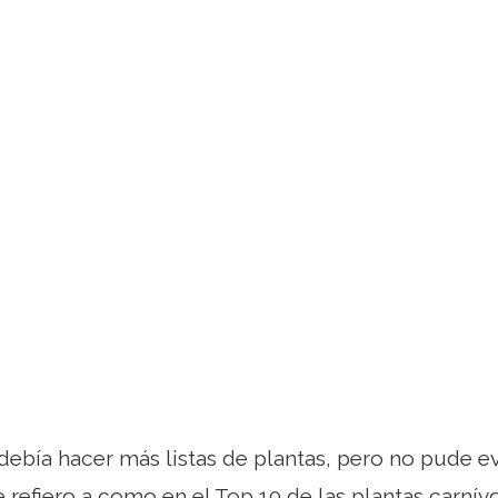
debía hacer más listas de plantas, pero no pude evi
 refiero a como en el Top 10 de las plantas carnívo