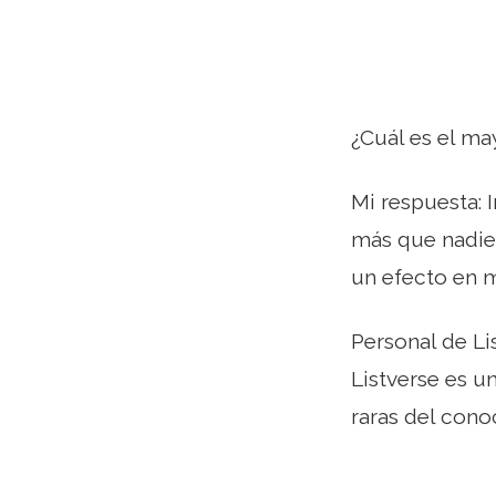
¿Cuál es el m
Mi respuesta: 
más que nadie 
un efecto en m
Personal de Li
Listverse es u
raras del cono