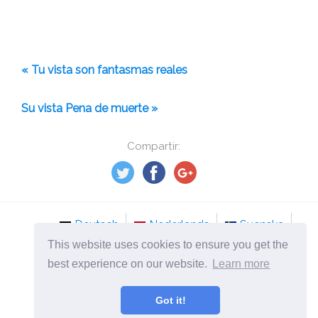
« Tu vista son fantasmas reales
Su vista Pena de muerte »
Compartir:
Deutsch
Nederlands
Svenska
This website uses cookies to ensure you get the
Norsk
Italiano
Français
Dansk
best experience on our website.
Learn more
Español
Česky
Got it!
©
2026
es.mydailyselfmotivation.com